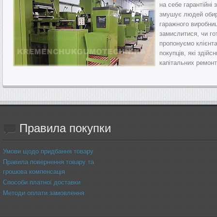
на себе гарантійні 
змушує людей обира
гаражного виробниц
замислитися, чи го
пропонуємо клієнта
покупців, які здій
капітальних ремонт
Правила
покупки
Умови щодо придбання товару
Правила повернення товару та
грошова компенсація
Способи платної доставки
Методи оплати замовлення