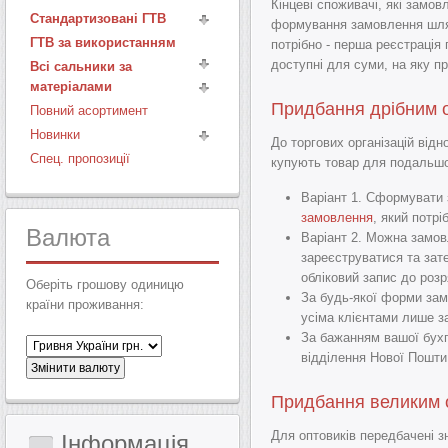
Кінцеві споживачі, які замо
Стандартизовані ГТВ
формування замовлення шлях
ГТВ за використанням
потрібно - перша реєстрація
доступні для суми, на яку п
Всі сальники за
матеріалами
Придбання дрібним о
Повний асортимент
Новинки
До торгових організацій відн
Спец. пропозиції
купують товар для подальшо
Варіант 1. Сформувати
замовлення
, який потр
Валюта
Варіант 2. Можна замов
зареєструватися та зат
обліковий запис до розр
Оберіть грошову одиницю
За будь-якої форми зам
країни проживання:
усіма клієнтами лише з
За бажанням вашої бухга
відділення Нової Пошти 
Придбання великим 
Для оптовиків передбачені з
Інформація