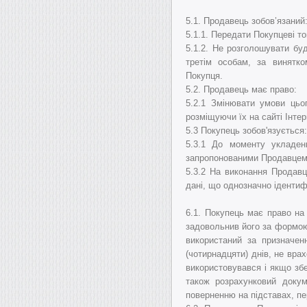
5.1. Продавець зобов’язаний
5.1.1. Передати Покупцеві т
5.1.2. Не розголошувати бу
третім особам, за винятк
Покупця.
5.2. Продавець має право:
5.2.1 Змінювати умови цьо
розміщуючи їх на сайті Інтер
5.3 Покупець зобов'язується:
5.3.1 До моменту укладен
запропонованими Продавцем н
5.3.2 На виконання Продавц
дані, що однозначно ідентиф
6.1. Покупець має право на
задовольнив його за формою
використаний за призначен
(чотирнадцяти) днів, не вра
використовувався і якщо збе
також розрахунковий докум
поверненню на підставах, пе