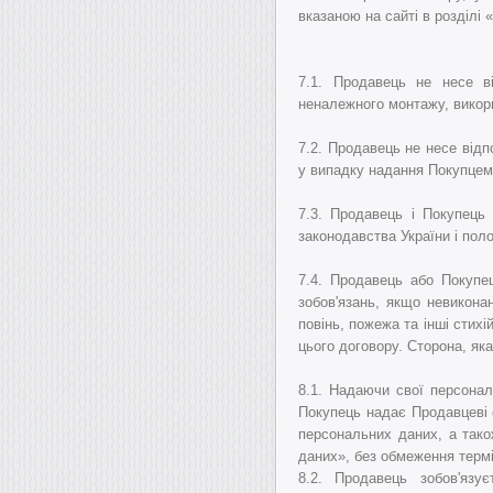
вказаною на сайті в розділі 
7.1.
Продавець не несе ві
неналежного монтажу, викори
7.2.
Продавець не несе відп
у випадку надання Покупцем 
7.3.
Продавець і Покупець 
законодавства України і пол
7.4.
Продавець або Покупец
зобов'язань, якщо невикона
повінь, пожежа та інші стих
цього договору.
Сторона, яка
8.1. Надаючи свої персонал
Покупець надає Продавцеві с
персональних даних, а тако
даних», без обмеження термін
8.2. Продавець зобов'язу