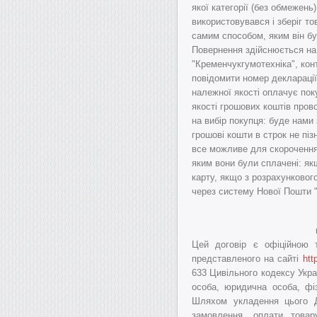
якої категорії (без обмежень)
використовувався і зберіг т
самим способом, яким він б
Повернення здійснюється на
"Кременчукгумотехніка", кон
повідомити номер деклараці
належної якості оплачує пок
якості грошових коштів пров
на вибір покупця: буде нами 
грошові кошти в строк не пі
все можливе для скорочення
яким вони були сплачені: як
карту, якщо з розрахунковог
через систему Нової Пошти "
Цей договір є офіційною т
представленого на сайті
htt
633 Цивільного кодексу Укра
особа, юридична особа, фі
Шляхом укладення цього Д
замовлення, оплати товару