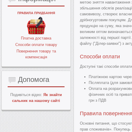
метою зняття навантаження з
збільшення обсягів реалізац
ПРАВИЛА ПРИДБАННЯ
самовивозу, створює власний
дрібногуртовим покупцям. Д
продукцію на суму, яка знач
великим оптом визначаютьс
залежності від першої парті
Платна доставка
файлу ("Ділер-заявки") з ак
Способи оплати товару
Повернення товару та
Способи оплати
компенсація
Доступні такі способи оплати
Платіжною картою через
Допомога
Післяплата (для замовле
Оплата на розрахункови
фізичних осіб та приват
Подивіться відео:
Як знайти
грн з ПДВ
сальник на нашому сайті
Правила повернення 
Основні питання, що стосую
прав споживачів». Покупець 