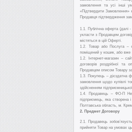
замовлення та усі інші у
«Підтвердити Замовлення» н
Продавця підтвердження зам
1.1.
Публічна оферта (далі -
укласти з Продавцем договір
містяться в цій Оферті.
1.2. Товар або Послуга – о
поміщений у кошик, або вже
1.2. Інтернет-магазин – с
договорів роздрібної та о
Продавцем описом Товару за
1.3. Покупець – дієздатна 
замовлення щодо купівлі тов
здійсненням підприємницької
1.4. Продавець – ФО-П Нем
підприємець, яка створена і
Полтавська область, м. Креме
2.
Предмет Договору
2.1. Продавець зобов’язуєт
прийняти Товар на умовах ць