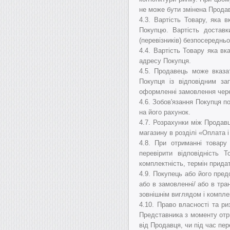
не може бути змінена Прода
4.3. Вартість Товару, яка 
Покупцю. Вартість достав
(перевізників) безпосередньо
4.4. Вартість Товару яка вк
адресу Покупця.
4.5.
Продавець може вказат
Покупця із відповідним з
оформленні замовлення чере
4.6.
Зобов'язання Покупця п
на його рахунок.
4.7.
Розрахунки між Продавц
магазину
в розділі «Оплата 
4.8.
При отриманні товару 
перевірити відповідність Т
комплектність, термін придат
4.9.
Покупець або його пред
або в замовленні/ або в тра
зовнішнім виглядом і компле
4.10. Право власності та р
Представника з моменту отр
від Продавця, чи під час пе