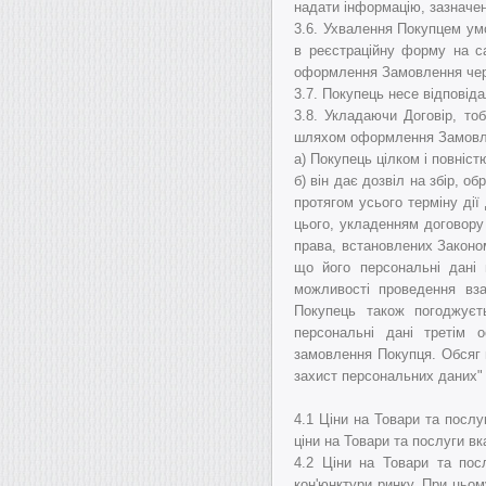
надати інформацію, зазначену
3.6.
Ухвалення Покупцем умо
в реєстраційну форму на са
оформлення Замовлення чере
3.7.
Покупець несе відповіда
3.8.
Укладаючи Договір, тоб
шляхом оформлення Замовле
а) Покупець цілком і повніст
б) він дає дозвіл на збір, 
протягом усього терміну дії
цього, укладенням договору
права, встановлених Законом
що його персональні дані
можливості проведення вза
Покупець також погоджує
персональні дані третім 
замовлення Покупця.
Обсяг 
захист персональних даних" 
4.1 Ціни на Товари та послу
ціни на Товари та послуги вк
4.2 Ціни на Товари та по
кон'юнктури ринку. При цьом