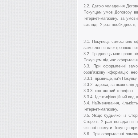
2.2. Датою укладення Догов
Покупцем умов Договору вв
Інтернет-магазину, за умо
вигляді. У разі необхідност
3.1. Покупець самостійно 
замовлення електронною пошт
3.2. Продавець має право ві
Покупцем під час оформленн
3.3.
При оформленні замо
обов’язкову інформацію, не
3.3.1.
прізвище, ім'я Покупця
3.3.2.
адреса, за якою слід 
3.3.3.
контактний телефон.
3.3.4. Ідентифікаційний код
3.4.
Найменування, кількіст
Інтернет-магазину.
3.5.
Якщо будь-якої із Стор
Стороні.
У разі ненадання н
якісної послуги Покупцю при
3.6.
При оформленні замовл