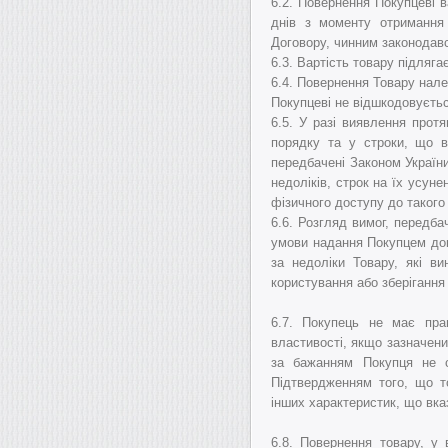
6.2. Повернення Покупцеві в
днів з моменту отримання
Договору, чинним законодавс
6.3. Вартість товару підляг
6.4. Повернення Товару нал
Покупцеві не відшкодовуєтьс
6.5. У разі виявлення протя
порядку та у строки, що в
передбачені Законом Україн
недоліків, строк на їх усу
фізичного доступу до такого
6.6. Розгляд вимог, передб
умови надання Покупцем док
за недоліки Товару, які в
користування або зберігання 
6.7.
Покупець не має прав
властивості, якщо зазначени
за бажанням Покупця не ст
Підтвердженням того, що то
інших характеристик, що вка
6.8.
Повернення товару, у 