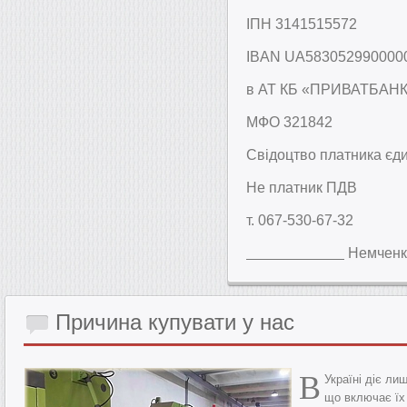
ІПН 3141515572
IBAN UA583052990000
в АТ КБ «ПРИВАТБАН
МФО 321842
Свідоцтво платника єди
Не платник ПДВ
т. 067-530-67-32
Немч
Причина
купувати у нас
В
Україні діє л
що включає їх