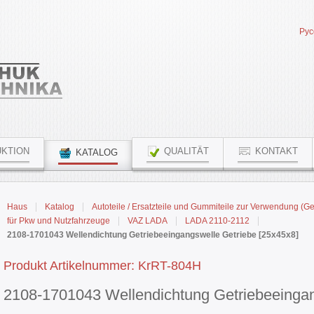
Рус
KTION
QUALITÄT
KONTAKT
KATALOG
Haus
Katalog
Autoteile / Ersatzteile und Gummiteile zur Verwendung (G
für Pkw und Nutzfahrzeuge
VAZ LADA
LADA 2110-2112
2108-1701043 Wellendichtung Getriebeeingangswelle Getriebe [25x45x8]
Produkt Artikelnummer: KrRT-804Н
2108-1701043 Wellendichtung Getriebeeingan