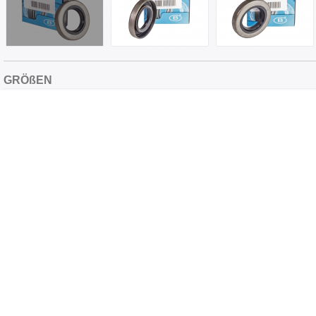
GRÖßEN
Größe, mm:
25х45х8
d (Welle):
25
D (Bohrung):
45
h (Höhe):
8
GUMMI
Material:
Nitril-Butadien-Kautschuk (NBR)
Farbe:
Schwarz
CHARACTERISTICS
Staubschutz:
mit Staubschutz
Wellenrotation:
Rich (im Uhrzeigersinn)
Konstruktion:
Metallgehäuse O.D. ist geöffnet
Designcode:
B1SLKLRD
Arbeitskantentyp
mechanisch getrimmt
Ähnliche Produkte