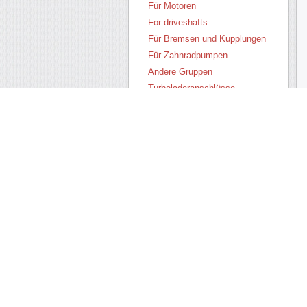
Für Motoren
For driveshafts
Für Bremsen und Kupplungen
Für Zahnradpumpen
Andere Gruppen
Turboladeranschlüsse
CV Gelenkstiefel
Antheren von
Spurstangenenden
Dichtungen von Stoßdämpfern
Silent Blöcke und
Fahrwerksteile
Radkeil
RWDR auf Materialien
Alles Sortiment
Neue Produkte
Sonderangebot