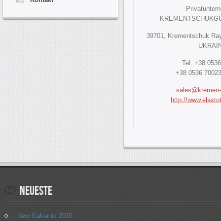
Privatunter
KREMENTSCHUKG
39701, Krementschuk Ray
UKRAI
Tel. +38 053
+38 0536 70023
sales@kremen-r
http://www.elast
Neueste
New Galvanik 2016