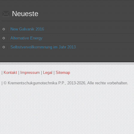
Neueste
New Galvanik 2016
Alternative Energy
Selbstvervollkommnung im Jahr 2013
|
Kontakt
|
Impressum
|
Legal
|
Sitemap
| © Krementschukgumotechnika P.P., 2013-2026, Alle rechte vorbehalten.