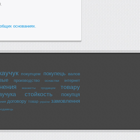
.
общих основаниях.
каучук
покупець
покупцем
валов
вые
производство
інтернет
оснастки
нения
товару
манжеты
продавцем
стойкость
аучука
покупця
замовлення
договору
товар
ания
україни
родавець