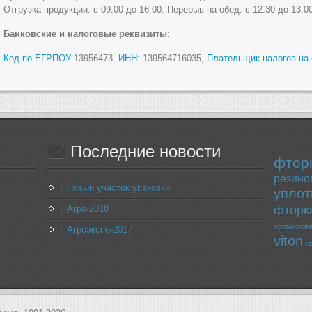
Отгрузка продукции: с 09:00 до 16:00. Перерыв на обед: с 12:30 до 13:00
Банковские и налоговые реквизиты:
Код по ЕГРПОУ
13956473,
ИНН:
139564716035,
Плательщик налогов на 
Последние
новости
фтор
резино
Новый участок упаковки
уплот
Агро-2018
фторк
хромиров
Агроэкспо-2017
viton
п