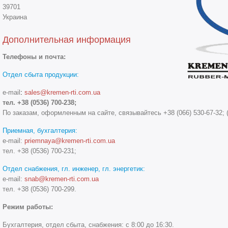
39701
Украина
Дополнительная информация
Телефоны и почта:
Отдел сбыта продукции
:
e-mail
:
sales
@kremen-rti.com.ua
тел. +38 (0536) 700-238;
По заказам, оформленным на сайте, связывайтесь
+38 (066) 530-67-32;
Приемная, бухгалтерия:
e-mail:
priemnaya@kremen-rti.com.ua
тел. +38 (0536) 700-231;
Отдел снабжения, гл. инженер
, гл. энергетик
:
e-mail:
snab@kremen-rti.com.ua
тел. +38 (0536)
700-299.
Режим работы:
Бухгалтерия, отдел сбыта, снабжения: с 8:00 до 16:30.