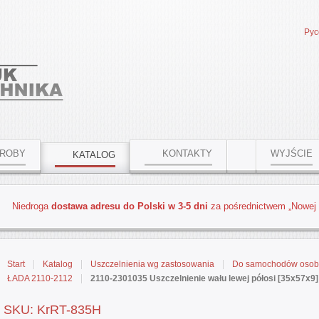
Рус
ROBY
KONTAKTY
WYJŚCIE
KATALOG
Niedroga
dostawa adresu do Polski w 3-5 dni
za pośrednictwem „Nowej
Start
Katalog
Uszczelnienia wg zastosowania
Do samochodów osobo
ŁADA 2110-2112
2110-2301035 Uszczelnienie wału lewej półosi [35x57x9
SKU: KrRT-835Н