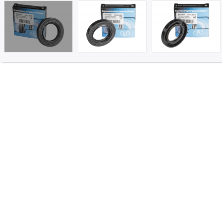
WYMIARY
Wymiary, mm:
35х57х9
d (wał):
35
D (dziura lądowa):
57
h (wysokość):
9
GUMA
Materiał:
Butadien-nitrylowa guma (NBR)
Kolor:
Czarny
CHARAKTERYSTYKA
Pylnik:
z pylnikom:
Obrót wału:
lewy-ręka (przeciwnie do ruchu wskazówek zegara)
Konstrukcja:
Rama jest całkowicie gumowana
Kod konstrukcji:
BASLRSX7