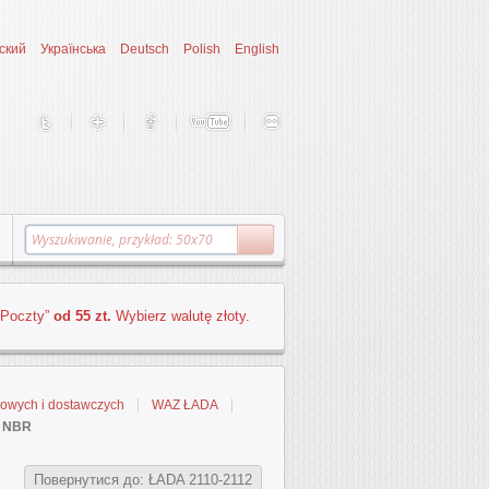
ский
Українська
Deutsch
Polish
English
 Poczty”
od 55 zt.
Wybierz walutę złoty.
wych i dostawczych
WAZ ŁADA
] NBR
Повернутися до: ŁADA 2110-2112