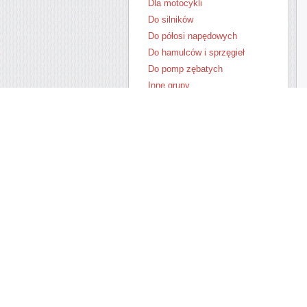
Dla motocykli
Do silników
Do półosi napędowych
Do hamulców i sprzęgieł
Do pomp zębatych
Inne grupy
Połączenia turbosprężarki
Osłona przegubu
Pylniki końcówek drążków
kierowniczych
Silentbloki i elementy
zawieszenia
Uszczelki amortyzatorów
kliny pod koła
Uszczelnienia wału wg
materiałów
Cały asortyment
Nowe produkty
Wyprzedaż