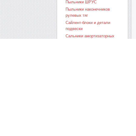
Пыльники ШРУС
Пыльники наконечников
рулевых тяг
Сайлент-блоки и детали
подвески
Сальники амортизаторных
стоек
Башмаки противооткатные
Все сальники по
материалам
Весь ассортимент
Новинки
Спец. предложения
Валюта
Выберите денежную единицу
страны проживания: