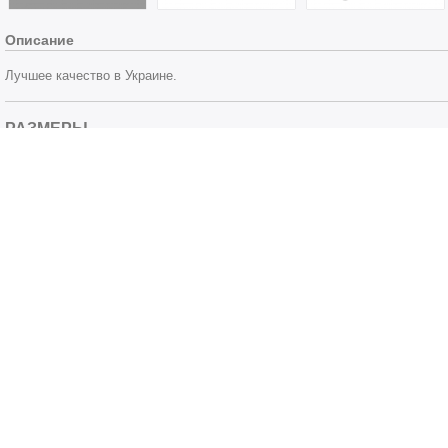
Описание
Лучшее качество в Украине.
РАЗМЕРЫ
Размеры, мм:
35х57х9
d (вал):
35
D (посадочное отв.):
57
h (высота):
9
РЕЗИНА
Материал:
Бутадиен-нитрильный каучук (NBR)
Цвет:
Черный
ХАРАКТЕРИСТИКА
Пылезащита:
с пыльником
Вращение вала:
левостороннее (против часовой стрелки)
Конструкция:
каркас полностью обрезиненный
Шифр конструкции:
BASLRSX7
Тип рабочей кромки
механически обработанная/подрезная (соотве