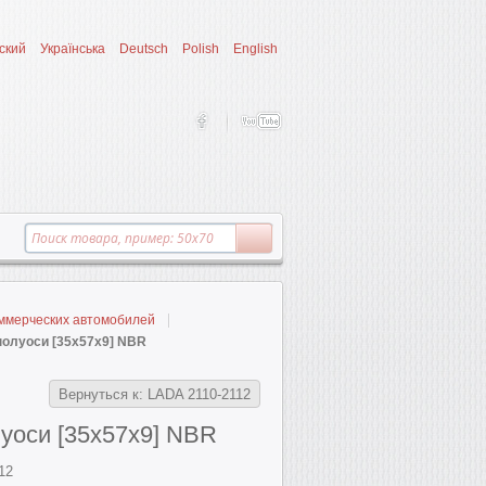
ский
Українська
Deutsch
Polish
English
оммерческих автомобилей
полуоси [35x57x9] NBR
Вернуться к: LADA 2110-2112
луоси [35x57x9] NBR
12