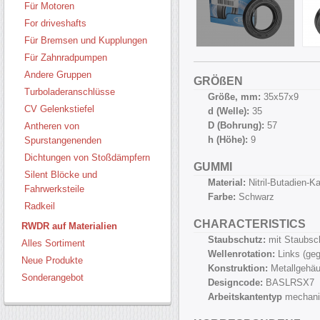
Für Motoren
For driveshafts
Für Bremsen und Kupplungen
Für Zahnradpumpen
Andere Gruppen
GRÖßEN
Turboladeranschlüsse
Größe, mm:
35х57х9
CV Gelenkstiefel
d (Welle):
35
D (Bohrung):
57
Antheren von
h (Höhe):
9
Spurstangenenden
Dichtungen von Stoßdämpfern
GUMMI
Silent Blöcke und
Material:
Nitril-Butadien-
Fahrwerksteile
Farbe:
Schwarz
Radkeil
CHARACTERISTICS
RWDR auf Materialien
Staubschutz:
mit Staubsc
Alles Sortiment
Wellenrotation:
Links (ge
Neue Produkte
Konstruktion:
Metallgehäu
Sonderangebot
Designcode:
BASLRSX7
Arbeitskantentyp
mechani