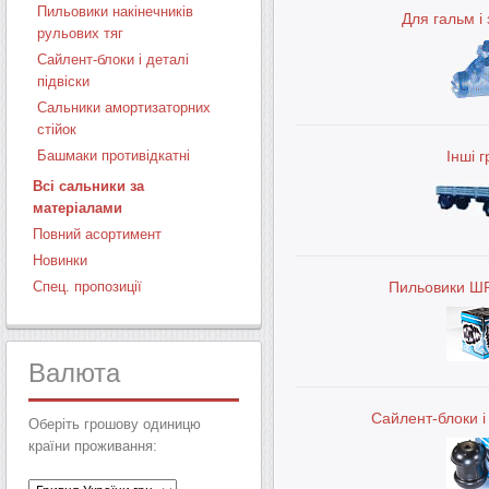
Пильовики накінечників
Для гальм і
рульових тяг
Сайлент-блоки і деталі
підвіски
Сальники амортизаторних
стійок
Башмаки противідкатні
Інші 
Всі сальники за
матеріалами
Повний асортимент
Новинки
Спец. пропозиції
Пильовики Ш
Валюта
Сайлент-блоки і 
Оберіть грошову одиницю
країни проживання: