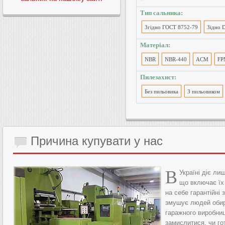
Тип сальника:
Згідно ГОСТ 8752-79
Зідно 
Матеріал:
NBR
NBR-440
ACM
FP
Пилезахист:
Без пильовика
З пильовиком
Причина
купувати у нас
В
Україні діє л
що включає їх
на себе гарантійні 
змушує людей обира
гаражного виробниц
замислитися, чи го