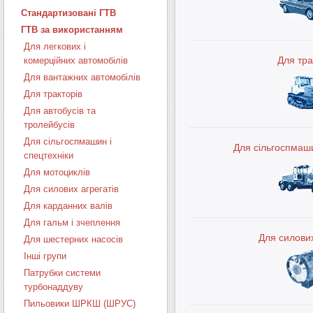
Стандартизовані ГТВ
ГТВ за використанням
Для легкових і
Для тра
комерційних автомобілів
Для вантажних автомобілів
Для тракторів
Для автобусів та
тролейбусів
Для сільгоспмашин і
Для сільгоспмаши
спецтехніки
Для мотоциклів
Для силових агрегатів
Для карданних валів
Для гальм і зчеплення
Для силових
Для шестерних насосів
Інші групи
Патрубки системи
турбонаддуву
Пильовики ШРКШ (ШРУС)