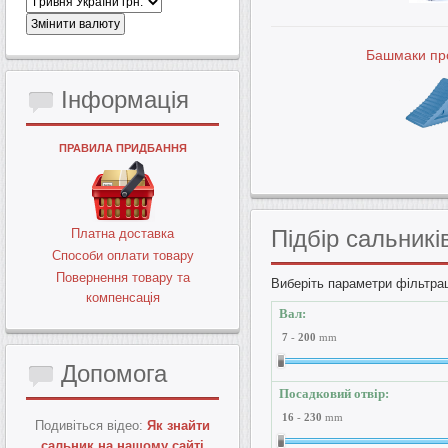
Башмаки про
Інформація
ПРАВИЛА ПРИДБАННЯ
Підбір
сальникі
Платна доставка
Способи оплати товару
Повернення товару та
Виберіть параметри фільтрац
компенсація
Вал:
7
-
200
mm
Допомога
Посадковий отвір:
16
-
230
mm
Подивіться відео:
Як знайти
сальник на нашому сайті