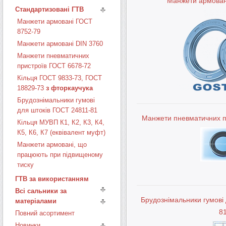
Манжети армован
Стандартизовані ГТВ
Манжети армовані ГОСТ
8752-79
Манжети армовані DIN 3760
Манжети пневматичних
пристроїв ГОСТ 6678-72
Кільця ГОСТ 9833-73, ГОСТ
18829-73
з фторкаучука
Брудознімальники гумові
для штоків ГОСТ 24811-81
Манжети пневматичних п
Кільця МУВП К1, К2, К3, К4,
К5, К6, К7 (еквівалент муфт)
Манжети армовані, що
працюють при підвищеному
тиску
ГТВ за використанням
Всі сальники за
Брудознімальники гумові
матеріалами
8
Повний асортимент
Новинки