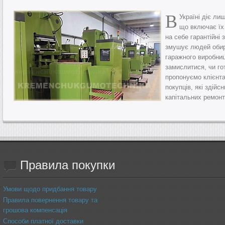
В
Україні діє л
що включає їх
на себе гарантійні 
змушує людей обира
гаражного виробниц
замислитися, чи го
пропонуємо клієнта
покупців, які здій
капітальних ремонт
Правила
покупки
Умови щодо придбання товару
Правила повернення товару та
грошова компенсація
Способи платної доставки