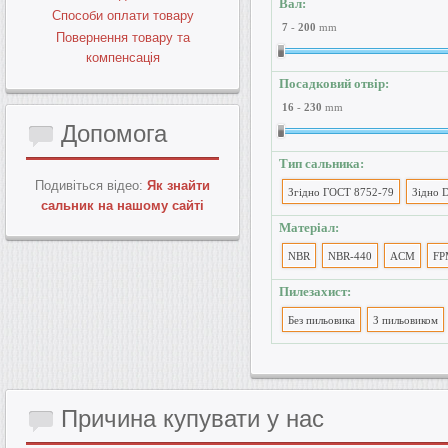
Вал:
Способи оплати товару
7
-
200
mm
Повернення товару та
компенсація
Посадковий отвір:
16
-
230
mm
Допомога
Тип сальника:
Подивіться відео:
Як знайти
Згідно ГОСТ 8752-79
Зідно 
сальник на нашому сайті
Матеріал:
NBR
NBR-440
ACM
FP
Пилезахист:
Без пильовика
З пильовиком
Причина
купувати у нас