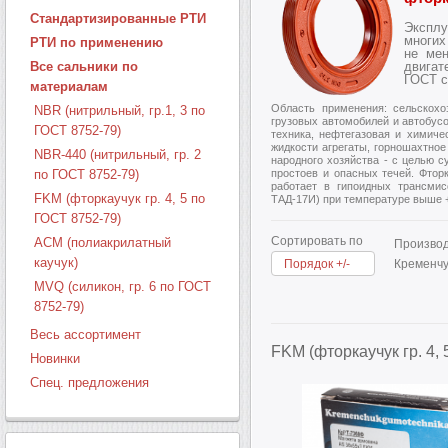
Стандартизированные РТИ
Экспл
многи
РТИ по применению
не ме
Все сальники по
двигат
ГОСТ с
материалам
Область применения: сельскохо
NBR (нитрильный, гр.1, 3 по
грузовых автомобилей и автобусо
ГОСТ 8752-79)
техника, нефтегазовая и химиче
жидкости агрегаты, горношахтное
NBR-440 (нитрильный, гр. 2
народного хозяйства - с целью 
по ГОСТ 8752-79)
простоев и опасных течей. Фторка
работает в гипоидных трансми
FKM (фторкаучук гр. 4, 5 по
ТАД-17И) при температуре выше +
ГОСТ 8752-79)
Сортировать по
ACM (полиакрилатный
Производ
каучук)
Порядок +/-
Кременчу
MVQ (силикон, гр. 6 по ГОСТ
8752-79)
Весь ассортимент
FKM (фторкаучук гр. 4,
Новинки
Спец. предложения