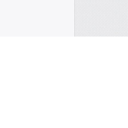
21А
 шестеренного