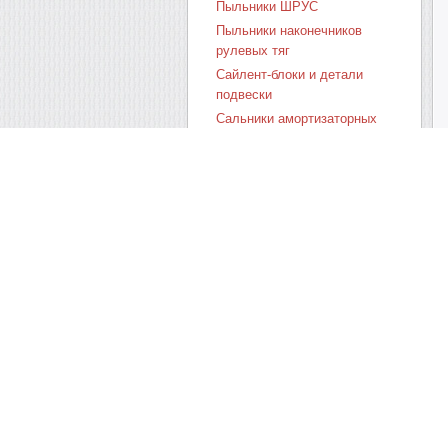
Пыльники ШРУС
Пыльники наконечников
рулевых тяг
Сайлент-блоки и детали
подвески
Сальники амортизаторных
стоек
Башмаки противооткатные
Все сальники по
материалам
Весь ассортимент
Новинки
Спец. предложения
Валюта
Выберите денежную единицу
страны проживания: