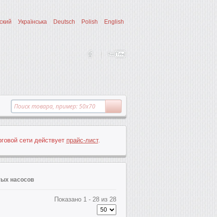
ский
Українська
Deutsch
Polish
English
рговой сети действует
прайс-лист
.
тых насосов
Показано 1 - 28 из 28