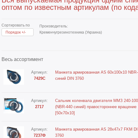
оптом по известным артикулам (по код
Сортировать по
Производитель:
Порядок +/-
Кременчугрезинотехника (Украина)
Весь ассортимент
Артикул:
Манжета армированная AS 60х100x10 NBR-
7429С
синий DIN 3760
Артикул:
Сальник коленвала двигателя ММЗ 240-10
2717
(NBR-440 синий) правостороннее вращение
[50x70x10]
Артикул:
Манжета армированная AS 28х47x7 FKM D
7237Ф
3760