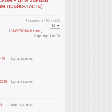
ам прайс-листа)
Показано 1 - 50 из 965
1
2
3
4
5
6
7
8
9
10
»
В конец
Страница 1 из 20
440
Цена:
85,55 грн.
02055
Цена:
64,72 грн.
IN
Цена:
371,30 грн.