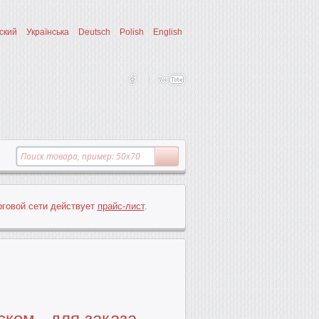
ский
Українська
Deutsch
Polish
English
рговой сети действует
прайс-лист
.
ком - для заказа